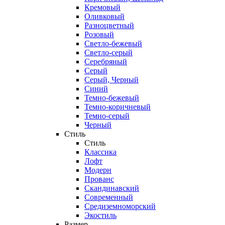
Кремовый
Оливковый
Разноцветный
Розовый
Светло-бежевый
Светло-серый
Серебряный
Серый
Серый, Черный
Синий
Темно-бежевый
Темно-коричневый
Темно-серый
Черный
Стиль
Стиль
Классика
Лофт
Модерн
Прованс
Скандинавский
Современный
Средиземноморский
Экостиль
Размер