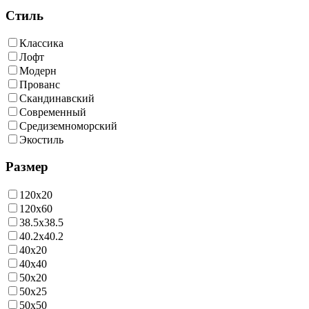
Стиль
Классика
Лофт
Модерн
Прованс
Скандинавский
Современный
Средиземноморский
Экостиль
Размер
120x20
120x60
38.5x38.5
40.2x40.2
40x20
40x40
50x20
50x25
50x50