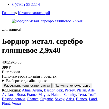
8 (3532) 66-222-4
Главная
»
Каталог коллекций
Для ванной
Бордюр метал. серебро
глянцевое 2,9х40
40x2.9x0.85
390
₽
В наличии
Используется в дизайн-проектах
Выберите дизайн-проект
Рассчитать количество плитки
Получить консультацию
Коллекция:
Afina
,
Arena
,
Bastion беж
,
Persey
,
Platan
,
Arte
,
Avelana
,
Bona
,
Frame
,
Magna
,
Natura
,
Serenity
,
Terra
,
Troffi
,
Bastion серый
,
Chance
,
Organic
,
Savoy
,
Atlas
,
Blanco
,
Land
,
Plant
,
Venus