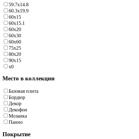
59.7x14.8
60.3x19.9
60x15
60x15.1
60x20
60x30
60x60
75x25
80x20
90x15
x0
Место в коллекции
Базовая плита
Бордюр
Декор
Декофон
Мозаика
Панно
Покрытие