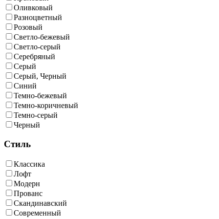
Оливковый
Разноцветный
Розовый
Светло-бежевый
Светло-серый
Серебряный
Серый
Серый, Черный
Синий
Темно-бежевый
Темно-коричневый
Темно-серый
Черный
Стиль
Классика
Лофт
Модерн
Прованс
Скандинавский
Современный