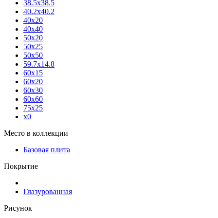
38.5x38.5
40.2x40.2
40x20
40x40
50x20
50x25
50x50
59.7x14.8
60x15
60x20
60x30
60x60
75x25
x0
Место в коллекции
Базовая плита
Покрытие
Глазурованная
Рисунок