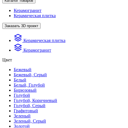
Каталог товаров
Керамогранит
Керамическая плитка
Заказать 3D проект
Керамическая плитка
Керамогранит
Цвет
Бежевый
Бежевый, Серый
Белый
Белый, Голубой
Бирюзовый
Голубой
Голубой, Коричневый
Голубой, Серый
Графитовый
Зеленый
Зеленый, Серый
Золотой