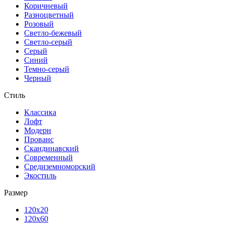
Коричневый
Разноцветный
Розовый
Светло-бежевый
Светло-серый
Серый
Синий
Темно-серый
Черный
Стиль
Классика
Лофт
Модерн
Прованс
Скандинавский
Современный
Средиземноморский
Экостиль
Размер
120x20
120x60